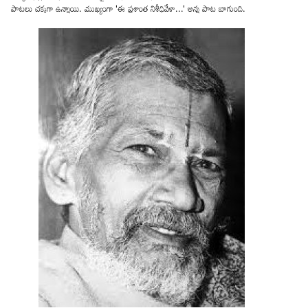
పాటలు చక్కగా ఉన్నాయి. ముఖ్యంగా 'ఈ ప్రశాంత నిశీధివేళా...' అన్న పాట బాగుంది.