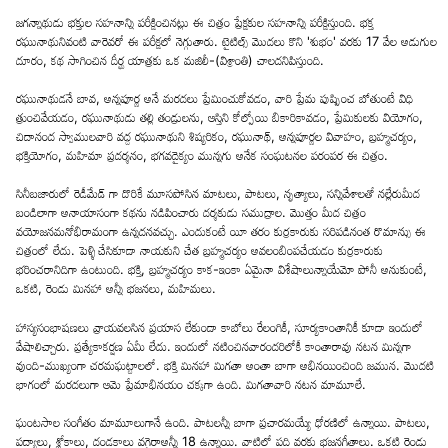
జగన్నాథుడు భక్తుల సహనాన్ని పరీక్షించినట్లు ఈ చిత్రం ప్రేక్షకుల సహనాన్ని పరీక్షిస్తుంది. భక్త
రఘునాథునివంటి వారెవరో ఈ పరీక్షలో నెగ్గుతారు. టైటిల్స్ మొదలు కొని 'శుభం' వరకు 17 వేల అడుగుల
దూరం, కథ సాగించిన దీర్ఘ యాత్రకు ఒక మజిలీ-(విశ్రాంతి) చాలదనిపిస్తుంది.
రఘునాథుడనే బావ, అన్నపూర్ణ అనే మరదలు ప్రేమించుకోవడం, వారి ప్రేమ పుష్పించ బోతుంటే విధి
త్రుంచివేయడం, రఘునాథుడు తల్లి తండ్రులను, ఆస్తిని కోల్పోయి బికారికావడం, ప్రేమికులకు వియోగం,
చిదానంద స్వాములవారి వద్ద రఘునాథుని శిష్యరికం, రఘునాథ్, అన్నపూర్ణల వివాహం, బ్రహ్మచర్యం,
భక్తియోగం, మహిమా ప్రదర్శనం, భగవదైక్యం మున్నగు అనేక సంఘటనల పరంపర ఈ చిత్రం.
సినీబజారులో రెడీమేడ్ గా దొరికే మూసపోసిన మాటలు, పాటలు, నృత్యాలు, సన్నివేశాలతో నల్లేరుమీద
బండిలాగా అనాయాసంగా కథను నడిపించారు దర్శకుడు సముద్రాల. మొత్తం మీద చిత్రం
వయోజనమనోభిరామంగా ఉన్నదనవచ్చు. ఎందుకంటే యీ తరం కుర్రకారుకు సరిపడినంత రొమాన్సు ఈ
చిత్రంలో లేదు. పెళ్ళిచేసికూడా నాయకుని చేత బ్రహ్మచర్యం అవలంబింపచేయడం కుర్రకారుకు
భరించరానిదిగా ఉంటుంది. భక్తి, బ్రహ్మచర్యం కాక-ఇంకా ఏమైనా విశేషాలున్నాయేమో పోనీ అనుకుంటే,
ఒకటి, రెండు మినహా అన్నీ భజనలు, మహిమలు.
హాస్యసంభాషణలు వ్రాయవలసిన ప్రయాస లేకుండా కాబోలు రేలంగికీ, సూర్యకాంతానికీ కూడా ఇందులో
వేషాలిచ్చారు. ప్రత్యేకాకర్షణ ఏమీ లేదు. ఇందులో నటించినవారందరిలోకీ కాంతారావు నటన మిన్నగా
వుంది-ముఖ్యంగా చరమఘట్టాలలో. భక్తి మినహా మిగతా అంతా బాగా అభినయించింది జమున. మొదటి
భాగంలో మరదలుగా ఆమె ప్రేమాభినయం చక్కగా ఉంది. మిగతావారి నటన మామూలే.
ఘంటసాల సంగీతం మామూలుగానే ఉంది. పాటలన్నీ బాగా ప్రచారమయ్యే ధోరణిలో ఉన్నాయి. పాటలు,
పద్యాలు, శ్లోకాలు, దండకాలు వగైరాఅన్నీ 18 ఉన్నాయి. వాటిలో పది వరకు భజనగీతాలు. ఒకటి రెండు