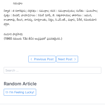
సముద్రాల
నిర్మాత : జి సదాశివుడు; దర్శకత్వం : సముద్రాల; రచన : సముద్రాలద్వయం; సంగీతం : ఘంటసాల;
నృత్యం : వెంపటి; ఛాయాగ్రహణం : కమల్ ఘోష్, జె. సత్యనారాయణ; తారాగణం : జమున,
కాంతారావు, రేలంగి, నాగయ్య, సూర్యకాంతం, నిర్మల, సి.ఎస్.ఆర్., మల్లాది, పేకేటి, కమలకుమారి
వగైరా.
నండూరి పార్థసారధి
(1960 నవంబరు 13వ తేదీన ఆంధ్రప్రభలో ప్రచురితమైనది.)
Previous Post
Next Post
Random Article
I'm Feeling Lucky!