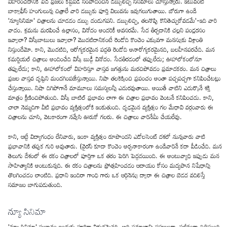
విహరించడానికి పేద ప్రజలు కష్టపడి సంపాదించిన డబ్బులిచ్చి సినిమాలు చూస్తున్నారు. ఇటువంటి
బాక్సాఫీస్ హంగులున్న చిత్రాలే వారి డబ్బుకు పూర్తి విలువను ఇవ్వగలుగుతాయి. బోరుగా ఉండే
'న్యూసినిమా' చిత్రాలను చూడడం డబ్బు దండుగపని. డబ్బులిచ్చి, తలనొప్పి కొనితెచ్చుకోవడమే'-ఇది వారి
వాదం. శ్రమను మరపించే ఉల్లాసం, వినోదం అందరికీ అవసరమే. సేద తీర్చడానికి చల్లని పండ్లరసం
ఇవ్వాలా? విస్కీబాటులు ఇవ్వాలా? మొదటిదానికంటే రెండోది కొంచెం ఎక్కువగా మనస్సుకు విశ్రాంతి
నిస్తుందేమో. కాని, మొదటిది, ఆరోగ్యకరమైన పద్ధతి రెండోది అనారోగ్యకరమైనది, బలహీనపరచేది. మన
కమర్షియల్ చిత్రాలు అందించేది విస్కీ బుడ్డీ వినోదం. సేదతీరడంలో తప్పులేదు; ఊహాలోకంలోనూ
తప్పులేదు; కాని, ఊహాలోకంలో విహరిస్తూ వాస్తవ జగత్తును మరచిపోవడం ప్రమాదకరం. మన చిత్రాలు
ప్రజల వాస్తవ దృష్టిని మందగింపజేస్తున్నాయి. నిషా తలకెక్కించి ప్రపంచం అంతా పచ్చపచ్చగా కనిపించేటట్లు
చేస్తున్నాయి. నిషా దిగిపోగానే మామూలు సమస్యలన్నీ ఎదురవుతాయి. అయితే వాటిని ఎదుర్కొనే శక్తి
మాత్రం క్షీణించిపోతుంది. విస్కీ బాటిల్ ప్రభావం లాగా ఈ చిత్రాల ప్రభావం వెంటనే కనిపించదు. కాని,
చాలా నెమ్మదిగా వీటి ప్రభావం వ్యక్తిత్వంలోకి ఇంకుతుంది. దృఢమైన వ్యక్తిత్వం గల మేధావి వర్గంవారు ఈ
చిత్రాలను చూసి, వెటకారంగా నవ్వేసి ఊరుకో గలరు. ఈ చిత్రాలు వారినేమీ చేయలేవు.
కాని, ఆట్టే విద్యాగంధం లేనివారు, ఇంకా వ్యక్తిత్వం రూపొందని ఎడోలసెంట్ దశలో నున్నవారు వాటి
ప్రభావానికి తప్పక గురి అవుతారు. (వైరస్ కూడా కొంచెం అర్భనాకారంగా ఉండేవారినే కదా పీడించేది. మన
తెలుగు దేశంలో ఈ రకం చిత్రాలలో పూర్తిగా ఒక తరం పెరిగి పెద్దదయింది. ఈ అంటువ్యాధి ఇప్పుడు మన
సాహిత్యానికి అంటుకున్నది. ఈ రకం చిత్రాలను ప్రోత్సహించడం ఆదాయం కోసం మద్యపాన నిషేధాన్ని
తొలగించడం లాంటిది. ప్రధాని ఇందిరా గాంధి గారు ఒక ఆర్డినెన్సు ద్వారా ఈ చిత్రాల బెడద వదిలిస్తే
సమాజం బాగుపడుతుంది.
న్యూ సినిమా
'న్యూ సినిమా' స్వభావం ఇందుకు పూర్తిగా విరుద్ధమైనది. అది సమాజాన్ని సహజంగా, సజీవంగా చిత్రిస్తుంది.