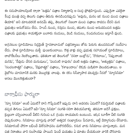
ఈ సదుపాయాలన్నింటి ద్వారా 'ఉత్తమ' చిత్రాల నిర్మాణాన్ని ఆ సంస్థ ప్రోత్సహిస్తుంది. ఎప్పుడైనా ఎవరైనా
కేంద్ర మంత్రి వచ్చి తెలుగు చిత్రాల తీరును ఈసడించినప్పుడు 'అవును, మనం ఇక నుంచి మంచి చిత్రాలు
తీయాలి' అని మాటవరసకి అనడమే తప్ప, తెలుగులో నిజంగా మంచి చిత్రాలు రావడం లేదని మన
ప్రభుత్వం అనుకోవడం లేదు. హిందీ నుంచి, కన్నడం నుంచి, తమిళం నుంచి అనువదించిన ఉత్తమ
చిత్రాలకు ప్రభుత్వం శాయశక్తులా బంగారు నందులు, వెండి నందులు, కంచునందులు ఇస్తూనే వుంది.
అగ్రనటుల స్టూడియోలు సిద్ధమైతే హైదరాబాదులో చిత్రనిర్మాణం జోరు పెరుగు తుందనడంలో సందేహం
లేదు. పాత స్టూడియోలు మళ్ళీ పుంజుకుంటాయి. కొత్త వాళ్లు వచ్చి ప్రభుత్వ సహాయంతో స్టూడియోలు,
లాబొరేటరీలు నెలకొల్పుతారు. ఫలితంగా ఇక తెలుగులో 'దసరా బుల్లోడు', 'దొరబాబు', 'నిప్పులాంటి
మనిషి', 'దేవుడు చేసిన మనుషులు', 'పండంటి కాపురం' వంటి ఉత్తమ చిత్రాలు, 'అత్యుత్తమ' చిత్రాలు,
'సంచలనాత్మక' చిత్రాలు, 'విప్లవాత్మక' చిత్రాలు, 'కళాఖండాలు' లెక్కకు మిక్కిలిగా వెలువడుతాయి. ఆ
వైభోగం చూడటానికి మనకు వెయ్యికళ్లు చాలవు. ఈ రకం సినీవ్యాపార వటవృక్షం నీడలో 'న్యూసినిమా'
అసలు మొలకెత్తుతుందా?
బాక్సాఫీసు ఫార్ములా
'న్యూ సినిమా' అంటే ఏమిటి? దాని గొప్పేమిటి? ఇప్పుడు దాని అవసరం ఏమిటి? కమర్షియల్ చిత్రాలకు
వచ్చిన తెగులు ఏమిటి? ఇవి-'న్యూ సినిమా' సంగతి సరిగా తెలియనివాళ్ళు తరచుగా అడిగే ప్రశ్నలు.
క్షుణ్ణంగా చర్చించాలంటే వీటిని గురించి ఒక గ్రంథం రాయవలసి ఉంటుంది. ఇక్కడ టూకీగా వీటి సంగతి
చెప్పుకుందాం. సినిమాలు చూస్తున్న వారిలో అత్యధిక సంఖ్యాకులు పేదవారు, ఆట్టే విద్యాగంధం లేనివారు.
సినిమాకంటే చౌకగా లభించే వినోదసాధనం మరొకటిలేదు. కనుక వారు సినిమాలు చూస్తున్నారు. మన
చిత్ర నిర్మాతలు వారి సంస్కారపు స్థాయిని పెంచే ప్రయత్నం ఏ మాత్రం చేయకుండా వారికి చౌకబారు