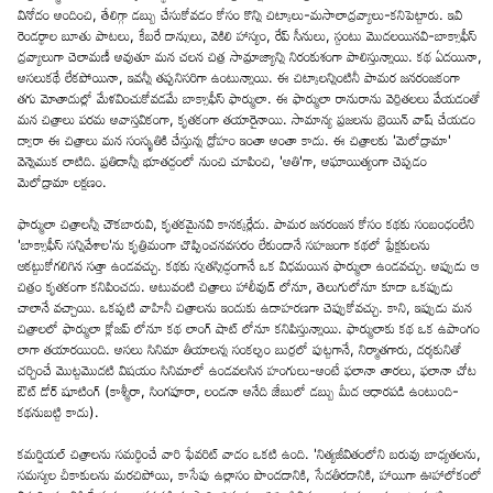
వినోదం అందించి, తేలిగ్గా డబ్బు చేసుకోవడం కోసం కొన్ని చిట్కాలు-మసాలాద్రవ్యాలు-కనిపెట్టారు. ఇవి
రెండర్థాల బూతు పాటలు, కేబరే డాన్సులు, వెకిలి హాస్యం, రేప్ సీనులు, స్టంటు మొదలయినవి-బాక్సాఫీస్
ద్రవ్యాలుగా చెలామణీ అవుతూ మన చలన చిత్ర సామ్రాజ్యాన్ని నిరంకుశంగా పాలిస్తున్నాయి. కథ ఏదయినా,
అసలుకథే లేకపోయినా, ఇవన్నీ తప్పనిసరిగా ఉంటున్నాయి. ఈ చిట్కాలన్నింటినీ పామర జనరంజకంగా
తగు మోతాదుల్లో మేళవించుకోవడమే బాక్సాఫీస్ ఫార్ములా. ఈ ఫార్ములా రానురాను వెర్రితలలు వేయడంతో
మన చిత్రాలు పరమ అవాస్తవికంగా, కృతకంగా తయారైనాయి. సామాన్య ప్రజలను బ్రెయిన్ వాష్ చేయడం
ద్వారా ఈ చిత్రాలు మన సంస్కృతికి చేస్తున్న ద్రోహం ఇంతా అంతా కాదు. ఈ చిత్రాలకు 'మెలోడ్రామా'
వెన్నెముక లాటిది. ప్రతిదాన్నీ భూతద్దంలో నుంచి చూపించి, 'అతి'గా, అఘాయిత్యంగా చెప్పడం
మెలోడ్రామా లక్షణం.
ఫార్ములా చిత్రాలన్నీ చౌకబారువి, కృతకమైనవి కానక్కర్లేదు. పామర జనరంజన కోసం కథకు సంబంధంలేని
'బాక్సాఫీస్ సన్నివేశాల'ను కృత్రిమంగా చొప్పించనవసరం లేకుండానే సహజంగా కథలో ప్రేక్షకులను
ఆకట్టుకోగలిగిన సత్తా ఉండవచ్చు. కథకు స్వతస్సిద్ధంగానే ఒక విధమయిన ఫార్ములా ఉండవచ్చు. అప్పుడు ఆ
చిత్రం కృతకంగా కనిపించదు. అటువంటి చిత్రాలు హాలీవుడ్ లోనూ, తెలుగులోనూ కూడా ఒకప్పుడు
చాలానే వచ్చాయి. ఒకప్పటి వాహినీ చిత్రాలను ఇందుకు ఉదాహరణగా చెప్పుకోవచ్చు. కాని, ఇప్పుడు మన
చిత్రాలలో ఫార్ములా క్లోజప్ లోనూ కథ లాంగ్ షాట్ లోనూ కనిపిస్తున్నాయి. ఫార్ములాకు కథ ఒక ఉపాంగం
లాగా తయారయింది. అసలు సినిమా తీయాలన్న సంకల్పం బుర్రలో పుట్టగానే, నిర్మాతగారు, దర్శకునితో
చర్చించే మొట్టమొదటి విషయం సినిమాలో ఉండవలసిన హంగులు-అంటే ఫలానా తారలు, ఫలానా చోట
ఔట్ డోర్ షూటింగ్ (కాశ్మీరా, సింగపూరా, లండనా అనేది జేబులో డబ్బు మీద ఆధారపడి ఉంటుంది-
కథనుబట్టి కాదు).
కమర్షియల్ చిత్రాలను సమర్థించే వారి ఫేవరిట్ వాదం ఒకటి ఉంది. 'నిత్యజీవితంలోని బరువు బాధ్యతలను,
సమస్యల చీకాకులను మరచిపోయి, కాసేపు ఉల్లాసం పొందడానికి, సేదతీరడానికి, హాయిగా ఊహాలోకంలో