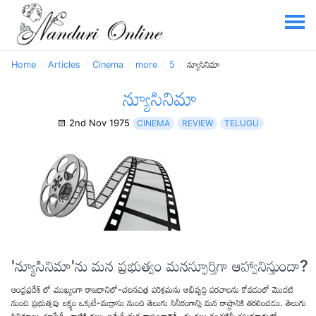
Home
Articles
Cinema
more
5
న్యూసినిమా
న్యూసినిమా
2nd Nov 1975
CINEMA
REVIEW
TELUGU
'న్యూసినిమా'ను మన ప్రభుత్వం మనస్ఫూర్తిగా ఆహ్వానిస్తుందా?
ఆంధ్రప్రదేశ్ లో ముఖ్యంగా రాజధానిలో-చలనచిత్ర పరిశ్రమను అభివృద్ధి పరచాలను కోవడంలో మొదటి
నుంచి ప్రభుత్వపు లక్ష్యం ఒక్కటే-మద్రాసు నుంచి తెలుగు సినీరంగాన్ని మన రాష్ట్రానికి తరలించడం. తెలుగు