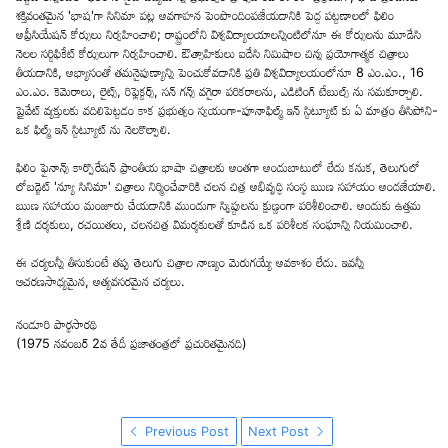
శక్తివంతమైన 'భాష'గా సినిమా పట్ల అవగాహన పెంపొందింపజేయడానికి పెద్ద పట్టణాలలో ఫిలిం
అప్రీసియేషన్ కోర్సులు నిర్వహించాలి; రాష్ట్రంలోని విశ్వవిద్యాలయాలన్నింటిలోనూ ఈ కోర్సులను మూడేసి
నెలల సర్టిఫికేట్ కోర్సులుగా నిర్వహించాలి. ఔత్సాహికులు ఐదేసి నిమిషాల చిన్న ప్రయోగాత్మక చిత్రాలు
తీయడానికి, అభ్యాసంతో తమనైపుణ్యాన్ని పెంచుకోవడానికి ప్రతి విశ్వవిద్యాలయంలోనూ 8 ఎం.ఎం., 16
ఎం.ఎం. కెమెరాలు, లైట్స్, రిఫ్లెక్టర్స్, సన్ గన్స్ వగైరా పరికరాలను, ఎడిటింగ్ టేబుల్స్ ను సమకూర్చాలి.
ప్రైవేట్ వ్యక్తులకు వదిలిపెట్టడం కాక ప్రభుత్వం స్వయంగా-పూనాఫిల్మ్ ఇన్ స్టిట్యూట్ కు ఏ మాత్రం తీసిపోని-
ఒక ఫిల్మ్ ఇన్ స్టిట్యూట్ ను నెలకొల్పాలి.
ఫిలిం ఫైనాన్స్ కార్పొరేషన్ ప్రాంతీయ భాషా చిత్రాలకు అంతగా అందుబాటులో లేదు కనుక, తెలుగులో
లోబడ్జెట్ 'న్యూ సినిమా' చిత్రాలు నిర్మించేవారికి చలన చిత్ర అభివృద్ధి సంస్థ ఋణ సహాయం అందజేయాలి.
ఋణ సహాయం మంజూరు చేయడానికి ముందుగా స్క్రిప్టులను క్షుణ్ణంగా పరిశీలించాలి. అందుకు ఉత్తమ
శ్రేణి దర్శకులు, రచయితలు, చలనచిత్ర విమర్శకులతో కూడిన ఒక పరిశీలక సంఘాన్ని నియమించాలి.
ఈ చర్యలన్నీ తీసుకుంటే తప్ప తెలుగు చిత్రాల నాణ్యం మెరుగయ్యే అవకాశం లేదు. ఇవన్నీ
ఆచరణసాధ్యమైన, అత్యవసరమైన చర్యలు.
నండూరి పార్థసారథి
(1975 నవంబర్ 2వ తేదీ ప్రజాతంత్రలో ప్రచురితమైనది)
Previous Post
Next Post