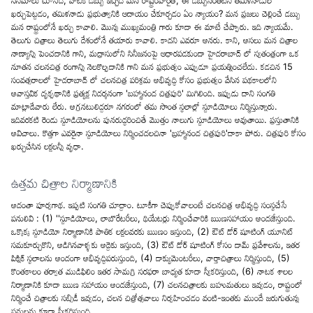
సినిమాలు చూసేదీ, వాటికి డబ్బు ఇచ్చేదీ మన రాష్ట్రంవారైతే, ఈ డబ్బునంతటినీ తమిళనాడులో
ఖర్చుపెట్టడం, తమిళనాడు ప్రభుత్వానికి ఆదాయం చేకూర్చడం ఏం న్యాయం? మన ప్రజలు చెల్లించే డబ్బు
మన రాష్ట్రంలోనే ఖర్చు కావాలి. మొన్న ముఖ్యమంత్రి గారు కూడా ఈ మాటే చేప్పారు. ఇది న్యాయమే.
తెలుగు చిత్రాలు తెలుగు దేశంలోనే తయారు కావాలి. కాదని ఎవరూ అనరు. కాని, అసలు మన చిత్రాల
నాణ్యాన్ని పెంచడానికి గాని, మద్రాసులోని సినీజనంపై ఆధారపడకుండా హైదరాబాద్ లో స్వతంత్రంగా ఒక
నూతన చలనచిత్ర రంగాన్ని నెలకొల్పడానికి గాని మన ప్రభుత్వం ఎప్పుడూ ప్రయత్నించలేదు. కడచిన 15
సంవత్సరాలలో హైదరాబాద్ లో చలనచిత్ర పరిశ్రమ అభివృద్ధి కోసం ప్రభుత్వం వేసిన పథకాలలోని
అవాస్తవిక దృక్పథానికి ప్రత్యక్ష నిదర్శనంగా 'బహ్మానంద చిత్రపురి' మిగిలింది. ఇప్పుడు దాని సంగతి
మాట్లాడేవారు లేరు. అగ్రనటులిద్దరూ నగరంలో తమ సొంత స్థలాల్లో స్టూడియోలు నిర్మిస్తున్నారు.
ఇదివరకటి రెండు స్టూడియోలను పునరుద్ధరించితే మొత్తం నాలుగు స్టూడియోలు అవుతాయి. ప్రస్తుతానికి
అవిచాలు. కొత్తగా ఎవరైనా స్టూడియోలు నిర్మించదలచినా 'బ్రహ్మానంద చిత్రపురి'దాకా పోరు. చిత్రపురి కోసం
ఖర్చుచేసిన లక్షలన్నీ వృధా.
ఉత్తమ చిత్రాల నిర్మాణానికి
అదంతా పూర్వగాథ. ఇప్పటి సంగతి చూద్దాం. టూకీగా చెప్పుకోవాలంటే చలనచిత్ర అభివృద్ధి సంస్థచేసే
పనులివి : (1) ''స్టూడియోలు, లాబొరేటరీలు, థియేటర్లు నిర్మించేవారికి ఋణసహాయం అందజేస్తుంది.
ఒక్కొక్క స్టూడియో నిర్మాణానికి పాతిక లక్షలవరకు ఋణం ఇస్తుంది, (2) ఔట్ డోర్ షూటింగ్ యూనిట్
సమకూర్చుకొని, అడిగినవాళ్ళకు అద్దెకు ఇస్తుంది, (3) ఔట్ డోర్ షూటింగ్ కోసం డామ్ ప్రవేశాలను, ఇతర
పిక్నిక్ స్థలాలను అందంగా అభివృద్ధిపరుస్తుంది, (4) డాక్యుమెంటరీలు, వార్తాచిత్రాలు నిర్మిస్తుంది, (5)
కొంతకాలం తర్వాత ముడిఫిలిం ఇతర సామగ్రి సరఫరా బాధ్యత కూడా స్వీకరిస్తుంది, (6) నాటక శాలల
నిర్మాణానికి కూడా ఋణ సహాయం అందజేస్తుంది, (7) చలనచిత్రాలకు బహుమతులు ఇవ్వడం, రాష్ట్రంలో
నిర్మించే చిత్రాలకు సబ్సిడీ ఇవ్వడం, చలన చిత్రోత్సవాలు నిర్వహించడం వంటి-ఇంతకు ముందే జరుగుతున్న
పనులను కూడా స్వీకరిస్తుంది.