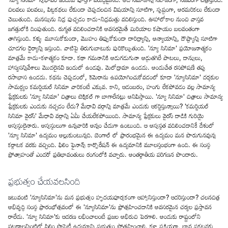
చిలవలు పలవలు, పిట్టకథలు లేకుండా చెప్పదలచిన విషయాన్ని సూటిగా, స్పష్టంగా, అరమరికలు లేకుండా
చెబుతుంది. మనస్సును నిద్ర పుచ్చడం కాదు-నిద్రమత్తు వదిలిస్తుంది. ఊహాలోకాల నుంచి వాస్తవ
జగత్తులోకి దింపుతుంది. రుగ్మత వదిలించడానికి అవసరమైతే మిరియాల కషాయం బలవంతంగా
తాగిస్తుంది. కళ్ళు మూసుకోకుండా, మొహం తిప్పుకోకుండా దారిద్ర్యాన్ని, అన్యాయాన్ని, దౌష్ట్యాన్ని సూటిగా
చూడగల ధైర్యాన్ని ఇస్తుంది. వాటిపై తిరుగుబాటుకు పురికొల్పుతుంది. 'న్యూ సినిమా' ప్రయోజనాత్మకం
మాత్రమే కాదు-కళాత్మకం కూడా. కథా గమనానికి అడుగడుగునా అడ్డుతగిలే పాటలు, డాన్సులు,
హాస్యసన్నివేశాలు మొదలైనవి ఇందులో ఉండవు. మెలోడ్రామా ఉండదు. అందుచేత రసపోషణే తప్ప
రసాభాస ఉండదు. కథను చెప్పడంలో, కెమెరాను ఉపయోగించుకోవడంలో కూడా 'న్యూసినిమా' దర్శకుల
సామర్ధ్యం కమర్షియల్ సినిమా వారికంటే ఎక్కువ. కాని, ఆడంబరం, హంగు లేకపోవడం వల్ల సామాన్య
ప్రేక్షకులకు 'న్యూ సినిమా' చిత్రాలు టెక్నికల్ గా బాగాలేనట్లు అనిపిస్తాయి. 'న్యూ సినిమా' చిత్రాలు సామాన్య
ప్రేక్షకులకు ఎందుకు నచ్చడం లేదు? మేధావి వర్గాన్ని మాత్రమే ఎందుకు ఆకర్షిస్తున్నాయి? 'కమర్షియల్
సినిమా వైరస్' మేధావి వర్గాన్ని ఏమీ చేయలేకపోయింది. సామాన్య ప్రేక్షకులు వైరస్ దాడికి గురియై
అస్వస్థులైనారు. అస్వస్థులుగా ఉన్నవారికి అన్నం చేదుగా ఉంటుంది. ఆ అస్వస్థత వదిలించడానికే దేశంలో
'న్యూ సినిమా' ఉద్యమం అల్లుకుంటున్నది. బెంగాల్ లో ప్రారంభమైన ఈ ఉద్యమం మన పొరుగునవున్న
కర్ణాటక వరకు వచ్చింది. ఫిలిం ఫైనాన్స్ కార్పొరేషన్ ఈ ఉద్యమానికి మూలస్తంభంగా ఉంది. ఈ సంస్థ
ప్రోత్సాహంతో ఎందరో ప్రతిభావంతులు రంగంలోకి వచ్చారు. అంతర్జాతీయ పరిగణన పొందారు.
ప్రభుత్వం చేయవలసింది
ఇటువంటి 'న్యూసినిమా'ను మన ప్రభుత్వం హృదయపూర్వకంగా ఆహ్వానిస్తుందా? ఆదరిస్తుందా? చలనచిత్ర
అభివృద్ధి సంస్థ ప్రారంభోత్సవంలో ఈ 'న్యూసినిమా'ను ప్రోత్సహించడానికి అవసరమైన చర్యల ప్రస్తావన
రాలేదు. 'న్యూ సినిమా'కు ఆదరణ లభించాలంటే ప్రజల అభిరుచి పెరగాలి. అందుకు రాష్ట్రంలోని
పట్టణాలన్నింటిలో ఫిలిం సొసైటీ ఉద్యమాన్ని ప్రభుత్వం ప్రోత్సహించాలి. కళా ప్రక్రియగా, భావ ప్రకటనకు