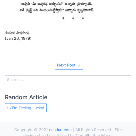
నండూరి పార్థసారథి
(Jan 26, 1979)
Next Post
Random Article
I'm Feeling Lucky!
Copyright © 2021
nanduri.com
| All Rights Reserved | Site
designed and maintained by CodeRhythm Works